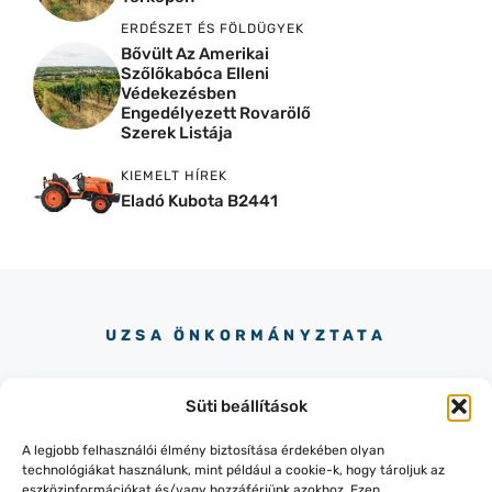
ERDÉSZET ÉS FÖLDÜGYEK
Bővült Az Amerikai
Szőlőkabóca Elleni
Védekezésben
Engedélyezett Rovarölő
Szerek Listája
KIEMELT HÍREK
Eladó Kubota B2441
UZSA ÖNKORMÁNYZTATA
Süti beállítások
A legjobb felhasználói élmény biztosítása érdekében olyan
technológiákat használunk, mint például a cookie-k, hogy tároljuk az
eszközinformációkat és/vagy hozzáférjünk azokhoz. Ezen
+36-87/436-151