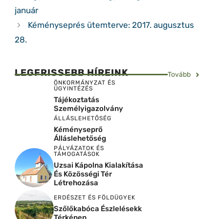
január
Kéményseprés ütemterve: 2017. augusztus
28.
LEGFRISSEBB HÍREINK
Tovább
ÖNKORMÁNYZAT ÉS
ÜGYINTÉZÉS
Tájékoztatás
Személyigazolvány
ÁLLÁSLEHETŐSÉG
Kéményseprő
Álláslehetőség
PÁLYÁZATOK ÉS
TÁMOGATÁSOK
Uzsai Kápolna Kialakítása
És Közösségi Tér
Létrehozása
ERDÉSZET ÉS FÖLDÜGYEK
Szőlőkabóca Észlelésekk
Térképen