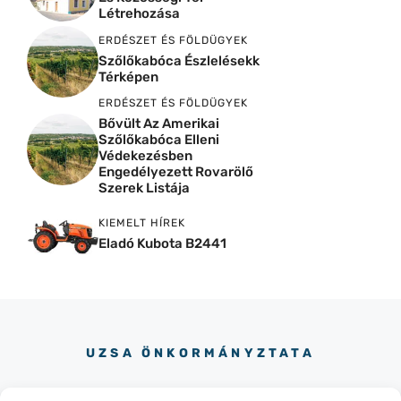
Létrehozása
ERDÉSZET ÉS FÖLDÜGYEK
Szőlőkabóca Észlelésekk
Térképen
ERDÉSZET ÉS FÖLDÜGYEK
Bővült Az Amerikai
Szőlőkabóca Elleni
Védekezésben
Engedélyezett Rovarölő
Szerek Listája
KIEMELT HÍREK
Eladó Kubota B2441
UZSA ÖNKORMÁNYZTATA