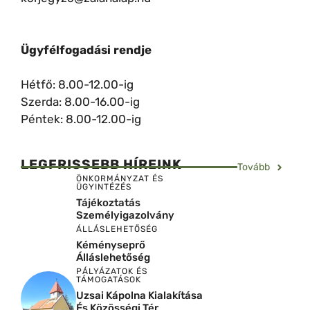
Ügyfélfogadási rendje
Hétfő: 8.00-12.00-ig
Szerda: 8.00-16.00-ig
Péntek: 8.00-12.00-ig
LEGFRISSEBB HÍREINK
Tovább
ÖNKORMÁNYZAT ÉS
ÜGYINTÉZÉS
Tájékoztatás
Személyigazolvány
ÁLLÁSLEHETŐSÉG
Kéményseprő
Álláslehetőség
PÁLYÁZATOK ÉS
TÁMOGATÁSOK
Uzsai Kápolna Kialakítása
És Közösségi Tér