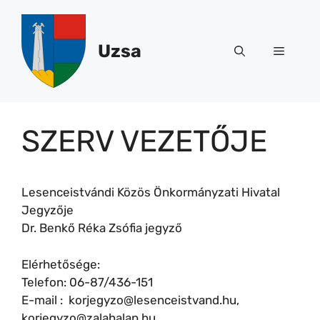
Kilépés
a
tartalomba
Uzsa
Menü
SZERV VEZETŐJE
Lesenceistvándi Közös Önkormányzati Hivatal
Jegyzője
Dr. Benkő Réka Zsófia jegyző
Elérhetősége:
Telefon: 06-87/436-151
E-mail : korjegyzo@lesenceistvand.hu,
korjegyzo@zalahalap.hu