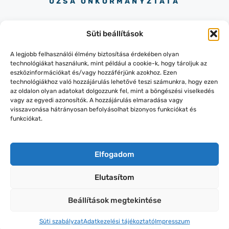
UZSA ÖNKORMÁNYZTATA
Süti beállítások
A legjobb felhasználói élmény biztosítása érdekében olyan
technológiákat használunk, mint például a cookie-k, hogy tároljuk az
eszközinformációkat és/vagy hozzáférjünk azokhoz. Ezen
+36-87/436-151
technológiákhoz való hozzájárulás lehetővé teszi számunkra, hogy ezen
8319 LESENCEISTVÁND, KOSSUTH
az oldalon olyan adatokat dolgozzunk fel, mint a böngészési viselkedés
UTCA 145.
vagy az egyedi azonosítók. A hozzájárulás elmaradása vagy
visszavonása hátrányosan befolyásolhat bizonyos funkciókat és
funkciókat.
Elfogadom
© 2026 UZSA.HU | WEBOLDAL:
Elutasítom
ONLINESTORY.HU
ADATVÉDELEM
Beállítások megtekintése
IMPRESSZUM
KAPCSOLAT
Süti szabályzat
Adatkezelési tájékoztató
Impresszum