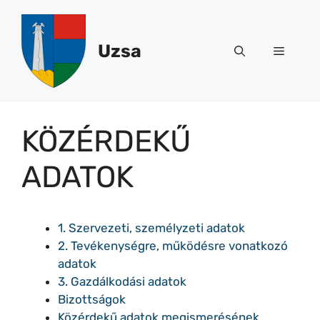
Kilépés
a
tartalomba
Uzsa
Menü
KÖZÉRDEKŰ
ADATOK
1. Szervezeti, személyzeti adatok
2. Tevékenységre, működésre vonatkozó
adatok
3. Gazdálkodási adatok
Bizottságok
Közérdekű adatok megismerésének