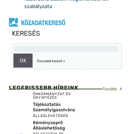
szabályzata
KERESÉS
Összetett kereső »
LEGFRISSEBB HÍREINK
Tovább
ÖNKORMÁNYZAT ÉS
ÜGYINTÉZÉS
Tájékoztatás
Személyigazolvány
ÁLLÁSLEHETŐSÉG
Kéményseprő
Álláslehetőség
PÁLYÁZATOK ÉS