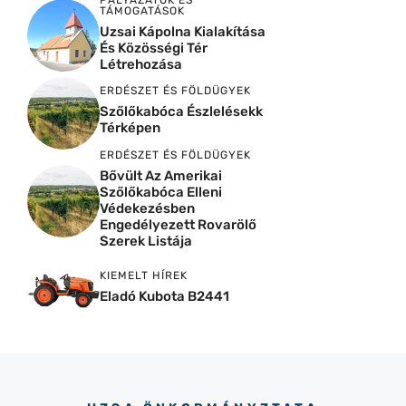
TÁMOGATÁSOK
Uzsai Kápolna Kialakítása
És Közösségi Tér
Létrehozása
ERDÉSZET ÉS FÖLDÜGYEK
Szőlőkabóca Észlelésekk
Térképen
ERDÉSZET ÉS FÖLDÜGYEK
Bővült Az Amerikai
Szőlőkabóca Elleni
Védekezésben
Engedélyezett Rovarölő
Szerek Listája
KIEMELT HÍREK
Eladó Kubota B2441