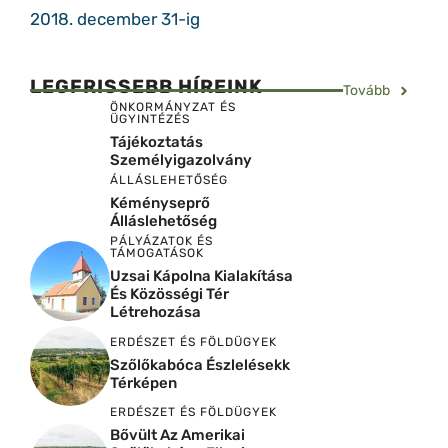
2018. december 31-ig
LEGFRISSEBB HÍREINK
Tovább
ÖNKORMÁNYZAT ÉS
ÜGYINTÉZÉS
Tájékoztatás
Személyigazolvány
ÁLLÁSLEHETŐSÉG
Kéményseprő
Álláslehetőség
PÁLYÁZATOK ÉS
TÁMOGATÁSOK
Uzsai Kápolna Kialakítása
És Közösségi Tér
Létrehozása
ERDÉSZET ÉS FÖLDÜGYEK
Szőlőkabóca Észlelésekk
Térképen
ERDÉSZET ÉS FÖLDÜGYEK
Bővült Az Amerikai