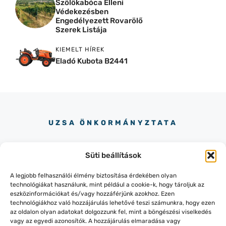
Szőlőkabóca Elleni
Védekezésben
Engedélyezett Rovarölő
Szerek Listája
KIEMELT HÍREK
Eladó Kubota B2441
UZSA ÖNKORMÁNYZTATA
Süti beállítások
A legjobb felhasználói élmény biztosítása érdekében olyan
technológiákat használunk, mint például a cookie-k, hogy tároljuk az
eszközinformációkat és/vagy hozzáférjünk azokhoz. Ezen
+36-87/436-151
technológiákhoz való hozzájárulás lehetővé teszi számunkra, hogy ezen
8319 LESENCEISTVÁND, KOSSUTH
az oldalon olyan adatokat dolgozzunk fel, mint a böngészési viselkedés
UTCA 145.
vagy az egyedi azonosítók. A hozzájárulás elmaradása vagy