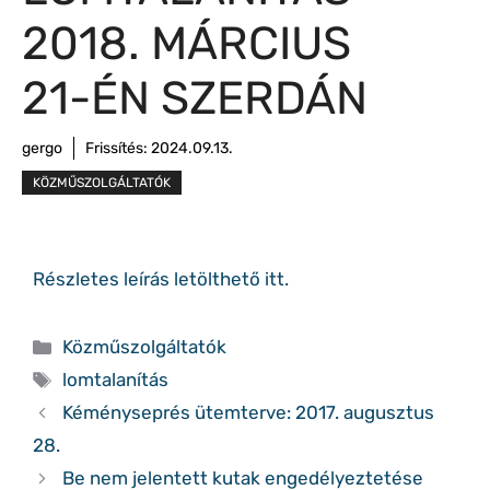
2018. MÁRCIUS
21-ÉN SZERDÁN
gergo
Frissítés:
2024.09.13.
KÖZMŰSZOLGÁLTATÓK
Részletes leírás letölthető
itt
.
Kategória
Közműszolgáltatók
Címkék
lomtalanítás
Kéményseprés ütemterve: 2017. augusztus
28.
Be nem jelentett kutak engedélyeztetése