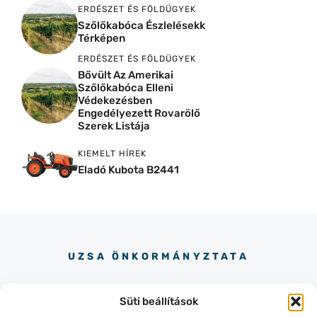
ERDÉSZET ÉS FÖLDÜGYEK
Szőlőkabóca Észlelésekk
Térképen
ERDÉSZET ÉS FÖLDÜGYEK
Bővült Az Amerikai
Szőlőkabóca Elleni
Védekezésben
Engedélyezett Rovarölő
Szerek Listája
KIEMELT HÍREK
Eladó Kubota B2441
UZSA ÖNKORMÁNYZTATA
Süti beállítások