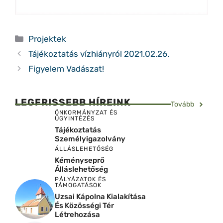
Kategória
Projektek
Tájékoztatás vízhiányról 2021.02.26.
Figyelem Vadászat!
LEGFRISSEBB HÍREINK
Tovább
ÖNKORMÁNYZAT ÉS
ÜGYINTÉZÉS
Tájékoztatás
Személyigazolvány
ÁLLÁSLEHETŐSÉG
Kéményseprő
Álláslehetőség
PÁLYÁZATOK ÉS
TÁMOGATÁSOK
Uzsai Kápolna Kialakítása
És Közösségi Tér
Létrehozása