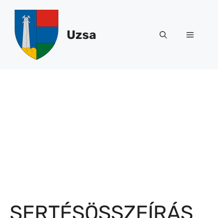
Kilépés
a
tartalomba
Uzsa
Menü
SERTÉSÖSSZEÍRÁS