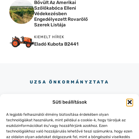
Bővült Az Amerikai
Szőlőkabóca Elleni
Védekezésben
Engedélyezett Rovarölő
Szerek Listája
KIEMELT HÍREK
Eladó Kubota B2441
UZSA ÖNKORMÁNYZTATA
Süti beállítások
A legjobb felhasználói élmény biztosítása érdekében olyan
technológiákat használunk, mint például a cookie-k, hogy tároljuk az
eszközinformációkat és/vagy hozzáférjünk azokhoz. Ezen
+36-87/436-151
technológiákhoz való hozzájárulás lehetővé teszi számunkra, hogy ezen
8319 LESENCEISTVÁND, KOSSUTH
az oldalon olyan adatokat dolgozzunk fel, mint a böngészési viselkedés
UTCA 145.