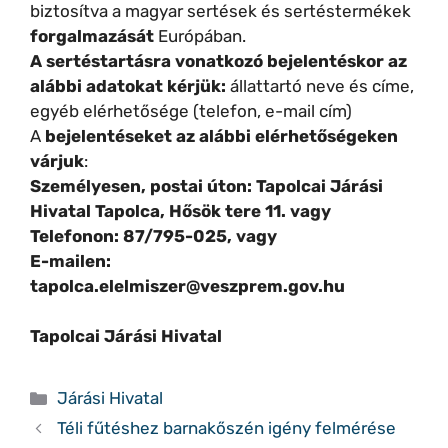
biztosítva a magyar sertések és sertéstermékek
forgalmazását
Európában.
A sertéstartásra vonatkozó bejelentéskor az
alábbi adatokat kérjük:
állattartó neve és címe,
egyéb elérhetősége (telefon, e-mail cím)
A
bejelentéseket az alábbi elérhetőségeken
várjuk
:
Személyesen, postai úton: Tapolcai Járási
Hivatal Tapolca, Hősök tere 11. vagy
Telefonon: 87/795-025, vagy
E-mailen:
tapolca.elelmiszer@veszprem.gov.hu
Tapolcai Járási Hivatal
Kategória
Járási Hivatal
Téli fűtéshez barnakőszén igény felmérése