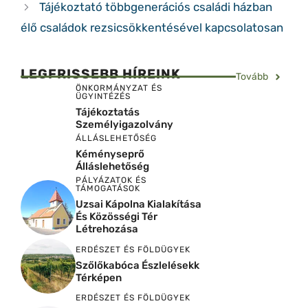
Tájékoztató többgenerációs családi házban
élő családok rezsicsökkentésével kapcsolatosan
LEGFRISSEBB HÍREINK
Tovább
ÖNKORMÁNYZAT ÉS
ÜGYINTÉZÉS
Tájékoztatás
Személyigazolvány
ÁLLÁSLEHETŐSÉG
Kéményseprő
Álláslehetőség
PÁLYÁZATOK ÉS
TÁMOGATÁSOK
Uzsai Kápolna Kialakítása
És Közösségi Tér
Létrehozása
ERDÉSZET ÉS FÖLDÜGYEK
Szőlőkabóca Észlelésekk
Térképen
ERDÉSZET ÉS FÖLDÜGYEK