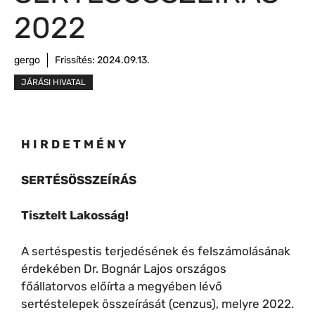
2022
gergo
Frissítés:
2024.09.13.
JÁRÁSI HIVATAL
H I R D E T M É N Y
SERTÉSÖSSZEÍRÁS
Tisztelt Lakosság!
A sertéspestis terjedésének és felszámolásának
érdekében Dr. Bognár Lajos országos
főállatorvos előírta a megyében lévő
sertéstelepek összeírását (cenzus), melyre 2022.