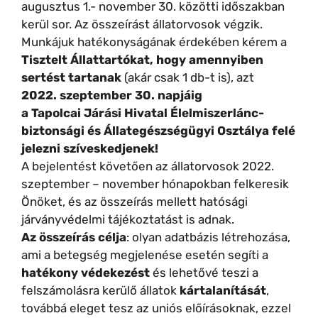
augusztus 1.- november 30. közötti időszakban
kerül sor. Az összeírást állatorvosok végzik.
Munkájuk hatékonyságának érdekében kérem a
Tisztelt Állattartókat, hogy amennyiben
sertést tartanak
(akár csak 1 db-t is), azt
2022. szeptember 30. napjáig
a Tapolcai Járási Hivatal Élelmiszerlánc-
biztonsági és Állategészségügyi Osztálya felé
jelezni szíveskedjenek!
A bejelentést követően az állatorvosok 2022.
szeptember – november hónapokban felkeresik
Önöket, és az összeírás mellett hatósági
járványvédelmi tájékoztatást is adnak.
Az összeírás célja
: olyan adatbázis létrehozása,
ami a betegség megjelenése esetén segíti a
hatékony védekezést
és lehetővé teszi a
felszámolásra kerülő állatok
kártalanítását
,
továbbá eleget tesz az uniós előírásoknak, ezzel