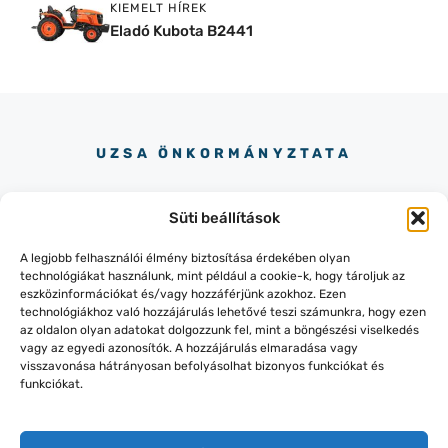
KIEMELT HÍREK
Eladó Kubota B2441
UZSA ÖNKORMÁNYZTATA
Süti beállítások
A legjobb felhasználói élmény biztosítása érdekében olyan
technológiákat használunk, mint például a cookie-k, hogy tároljuk az
eszközinformációkat és/vagy hozzáférjünk azokhoz. Ezen
+36-87/436-151
technológiákhoz való hozzájárulás lehetővé teszi számunkra, hogy ezen
8319 LESENCEISTVÁND, KOSSUTH
az oldalon olyan adatokat dolgozzunk fel, mint a böngészési viselkedés
UTCA 145.
vagy az egyedi azonosítók. A hozzájárulás elmaradása vagy
visszavonása hátrányosan befolyásolhat bizonyos funkciókat és
funkciókat.