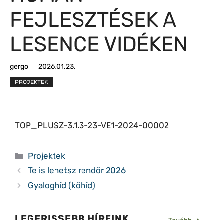
FEJLESZTÉSEK A
LESENCE VIDÉKEN
gergo
2026.01.23.
PROJEKTEK
TOP_PLUSZ-3.1.3-23-VE1-2024-00002
Kategória
Projektek
Te is lehetsz rendőr 2026
Gyaloghíd (kőhíd)
LEGFRISSEBB HÍREINK