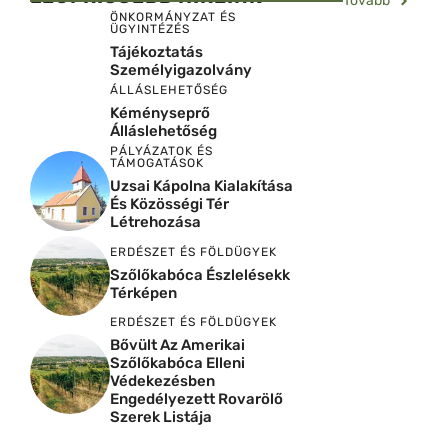
Tovább
ÖNKORMÁNYZAT ÉS
ÜGYINTÉZÉS
Tájékoztatás
Személyigazolvány
ÁLLÁSLEHETŐSÉG
Kéményseprő
Álláslehetőség
PÁLYÁZATOK ÉS
TÁMOGATÁSOK
Uzsai Kápolna Kialakítása
És Közösségi Tér
Létrehozása
ERDÉSZET ÉS FÖLDÜGYEK
Szőlőkabóca Észlelésekk
Térképen
ERDÉSZET ÉS FÖLDÜGYEK
Bővült Az Amerikai
Szőlőkabóca Elleni
Védekezésben
Engedélyezett Rovarölő
Szerek Listája