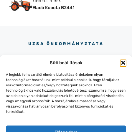
KIEMELT HÍREK
Eladó Kubota B2441
UZSA ÖNKORMÁNYZTATA
Süti beállítások
A legjobb felhasználói élmény biztosítása érdekében olyan
technológiákat használunk, mint például a cookie-k, hogy tároljuk az
eszközinformációkat és/vagy hozzáférjünk azokhoz. Ezen
+36-87/436-151
technológiákhoz való hozzájárulás lehetővé teszi számunkra, hogy ezen
8319 LESENCEISTVÁND, KOSSUTH
az oldalon olyan adatokat dolgozzunk fel, mint a böngészési viselkedés
UTCA 145.
vagy az egyedi azonosítók. A hozzájárulás elmaradása vagy
visszavonása hátrányosan befolyásolhat bizonyos funkciókat és
funkciókat.