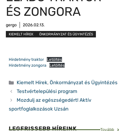
ÉS ZONGORA
gergo
2026.02.13.
KIEMELT HÍREK
ÖNKORMÁNYZAT ÉS ÜGYINTÉZÉS
Hirdetmény traktor
Letöltés
Hirdetmény zongora
Letöltés
Kategória
Kiemelt Hírek
,
Önkormányzat és Ügyintézés
Testvértelepülési program
Mozdulj az egészségedért! Aktív
sportfoglalkozások Uzsán
LEGFRISSEBB HÍREINK
Tovább