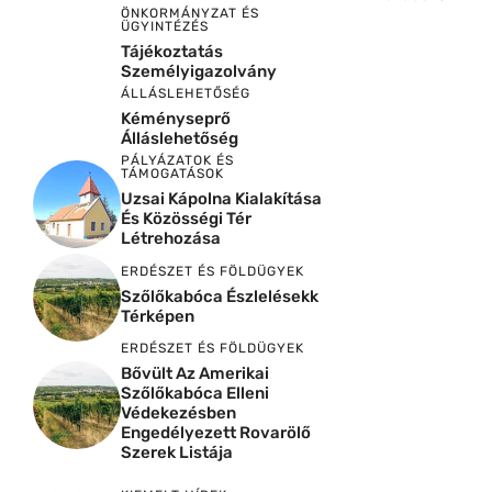
ÖNKORMÁNYZAT ÉS
ÜGYINTÉZÉS
Tájékoztatás
Személyigazolvány
ÁLLÁSLEHETŐSÉG
Kéményseprő
Álláslehetőség
PÁLYÁZATOK ÉS
TÁMOGATÁSOK
Uzsai Kápolna Kialakítása
És Közösségi Tér
Létrehozása
ERDÉSZET ÉS FÖLDÜGYEK
Szőlőkabóca Észlelésekk
Térképen
ERDÉSZET ÉS FÖLDÜGYEK
Bővült Az Amerikai
Szőlőkabóca Elleni
Védekezésben
Engedélyezett Rovarölő
Szerek Listája