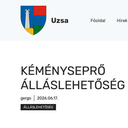
Kilépés
a
tartalomba
Uzsa
Főoldal
Hírek
KÉMÉNYSEPRŐ
ÁLLÁSLEHETŐSÉG
gergo
2026.06.17.
ÁLLÁSLEHETŐSÉG