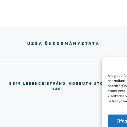
UZSA ÖNKORMÁNYZTATA
A legjobb f
használunk,
8319 LESENCEISTVÁND, KOSSUTH UTCA
hozzáférjün
145.
számunkra, 
viselkedés 
hátrányosan
Elfo