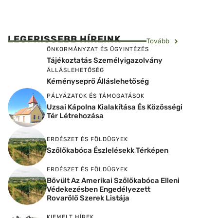
LEGFRISSEBB HÍREINK
Tovább
ÖNKORMÁNYZAT ÉS ÜGYINTÉZÉS
Tájékoztatás Személyigazolvány
ÁLLÁSLEHETŐSÉG
Kéményseprő Álláslehetőség
PÁLYÁZATOK ÉS TÁMOGATÁSOK
Uzsai Kápolna Kialakítása És Közösségi
Tér Létrehozása
ERDÉSZET ÉS FÖLDÜGYEK
Szőlőkabóca Észlelésekk Térképen
ERDÉSZET ÉS FÖLDÜGYEK
Bővült Az Amerikai Szőlőkabóca Elleni
Védekezésben Engedélyezett
Rovarölő Szerek Listája
KIEMELT HÍREK