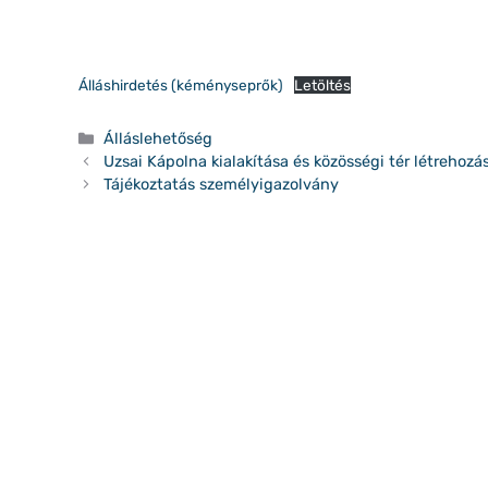
Álláshirdetés (kéményseprők)
Letöltés
Kategória
Álláslehetőség
Uzsai Kápolna kialakítása és közösségi tér létrehozá
Tájékoztatás személyigazolvány