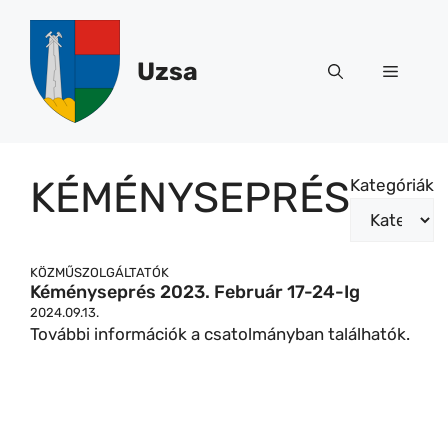
Kilépés
a
tartalomba
Uzsa
Menü
KÉMÉNYSEPRÉS
Kategóriák
KÖZMŰSZOLGÁLTATÓK
Kéményseprés 2023. Február 17-24-Ig
2024.09.13.
További információk a csatolmányban találhatók.