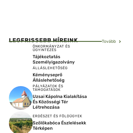
LEGFRISSEBB HÍREINK
Tovább
ÖNKORMÁNYZAT ÉS
ÜGYINTÉZÉS
Tájékoztatás
Személyigazolvány
ÁLLÁSLEHETŐSÉG
Kéményseprő
Álláslehetőség
PÁLYÁZATOK ÉS
TÁMOGATÁSOK
Uzsai Kápolna Kialakítása
És Közösségi Tér
Létrehozása
ERDÉSZET ÉS FÖLDÜGYEK
Szőlőkabóca Észlelésekk
Térképen