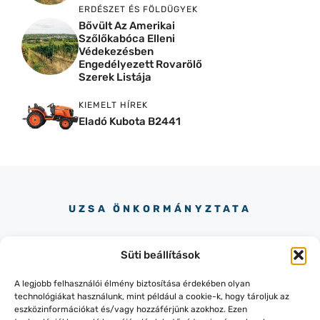
ERDÉSZET ÉS FÖLDÜGYEK
Bővült Az Amerikai
Szőlőkabóca Elleni
Védekezésben
Engedélyezett Rovarölő
Szerek Listája
KIEMELT HÍREK
Eladó Kubota B2441
UZSA ÖNKORMÁNYZTATA
Süti beállítások
A legjobb felhasználói élmény biztosítása érdekében olyan
technológiákat használunk, mint például a cookie-k, hogy tároljuk az
eszközinformációkat és/vagy hozzáférjünk azokhoz. Ezen
+36-87/436-151