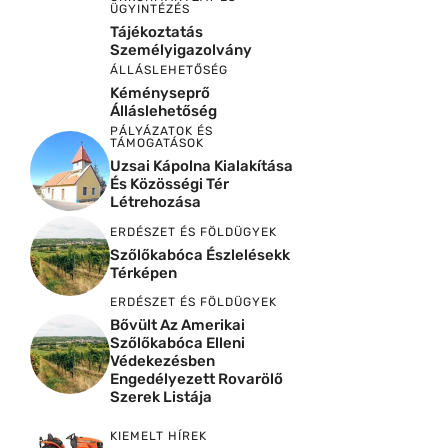
ÜGYINTÉZÉS
Tájékoztatás
Személyigazolvány
ÁLLÁSLEHETŐSÉG
Kéményseprő
Álláslehetőség
PÁLYÁZATOK ÉS
TÁMOGATÁSOK
Uzsai Kápolna Kialakítása
És Közösségi Tér
Létrehozása
ERDÉSZET ÉS FÖLDÜGYEK
Szőlőkabóca Észlelésekk
Térképen
ERDÉSZET ÉS FÖLDÜGYEK
Bővült Az Amerikai
Szőlőkabóca Elleni
Védekezésben
Engedélyezett Rovarölő
Szerek Listája
KIEMELT HÍREK