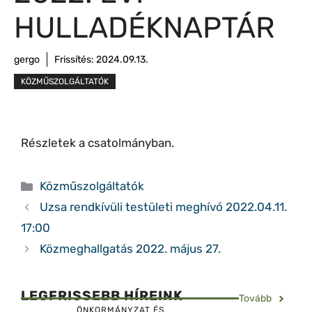
HULLADÉKNAPTÁR
gergo
Frissítés:
2024.09.13.
KÖZMŰSZOLGÁLTATÓK
Részletek a csatolmányban.
Kategória
Közműszolgáltatók
Uzsa rendkívüli testületi meghívó 2022.04.11.
17:00
Közmeghallgatás 2022. május 27.
LEGFRISSEBB HÍREINK
Tovább
ÖNKORMÁNYZAT ÉS