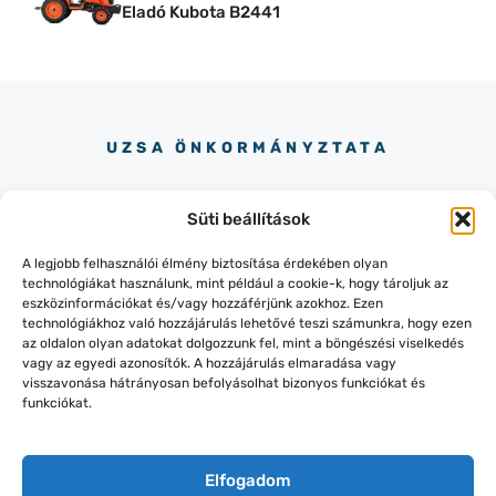
Eladó Kubota B2441
UZSA ÖNKORMÁNYZTATA
Süti beállítások
A legjobb felhasználói élmény biztosítása érdekében olyan
technológiákat használunk, mint például a cookie-k, hogy tároljuk az
eszközinformációkat és/vagy hozzáférjünk azokhoz. Ezen
+36-87/436-151
technológiákhoz való hozzájárulás lehetővé teszi számunkra, hogy ezen
8319 LESENCEISTVÁND, KOSSUTH
az oldalon olyan adatokat dolgozzunk fel, mint a böngészési viselkedés
UTCA 145.
vagy az egyedi azonosítók. A hozzájárulás elmaradása vagy
visszavonása hátrányosan befolyásolhat bizonyos funkciókat és
funkciókat.
Elfogadom