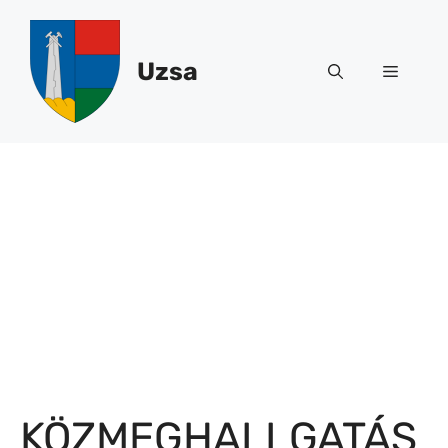
Kilépés
a
tartalomba
Uzsa
Menü
KÖZMEGHALLGATÁS