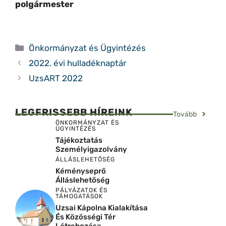
polgármester
Kategória
Önkormányzat és Ügyintézés
2022. évi hulladéknaptár
UzsART 2022
LEGFRISSEBB HÍREINK
Tovább
ÖNKORMÁNYZAT ÉS
ÜGYINTÉZÉS
Tájékoztatás
Személyigazolvány
ÁLLÁSLEHETŐSÉG
Kéményseprő
Álláslehetőség
PÁLYÁZATOK ÉS
TÁMOGATÁSOK
Uzsai Kápolna Kialakítása
És Közösségi Tér
Létrehozása