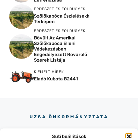
ERDÉSZET ÉS FÖLDÜGYEK
Szőlőkabóca Észlelésekk
Térképen
ERDÉSZET ÉS FÖLDÜGYEK
Bővült Az Amerikai
Szőlőkabóca Elleni
Védekezésben
Engedélyezett Rovarölő
Szerek Listája
KIEMELT HÍREK
Eladó Kubota B2441
UZSA ÖNKORMÁNYZTATA
Süti beállítások