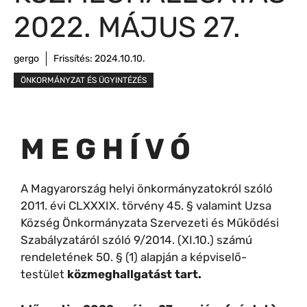
2022. MÁJUS 27.
gergo
Frissítés:
2024.10.10.
ÖNKORMÁNYZAT ÉS ÜGYINTÉZÉS
M E G H Í V Ó
A Magyarország helyi önkormányzatokról szóló
2011. évi CLXXXIX. törvény 45. § valamint Uzsa
Község Önkormányzata Szervezeti és Működési
Szabályzatáról szóló 9/2014. (XI.10.) számú
rendeletének 50. § (1) alapján a képviselő-
testület
közmeghallgatást tart.