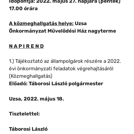
Időpontja: 2022. május 27. napjára (péntek)
17.00 órára
A közmeghallgatás helye:
Uzsa
Önkormányzat Művelődési Ház nagyterme
N A P I R E N D
1.) Tájékoztató az állampolgárok részére a 2022.
évi önkormányzati feladatok végrehajtásáról
(Közmeghallgatás)
Előadó: Táborosi László polgármester
Uzsa, 2022. május 18.
Tisztelettel:
Táborosi László