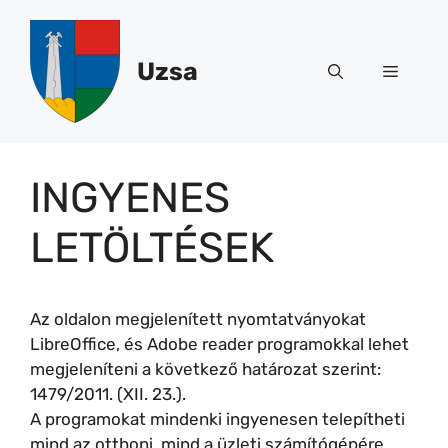
Kilépés
a
tartalomba
Uzsa
Menü
INGYENES
LETÖLTÉSEK
Az oldalon megjelenített nyomtatványokat
LibreOffice, és Adobe reader programokkal lehet
megjeleníteni a következő határozat szerint:
1479/2011. (XII. 23.).
A programokat mindenki ingyenesen telepítheti
mind az otthoni, mind a üzleti számítógépére.