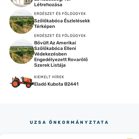
Létrehozása
ERDÉSZET ÉS FÖLDÜGYEK
Szőlőkabóca Észlelésekk
Térképen
ERDÉSZET ÉS FÖLDÜGYEK
Bővült Az Amerikai
Szőlőkabóca Elleni
Védekezésben
Engedélyezett Rovarölő
Szerek Listája
KIEMELT HÍREK
Eladó Kubota B2441
UZSA ÖNKORMÁNYZTATA