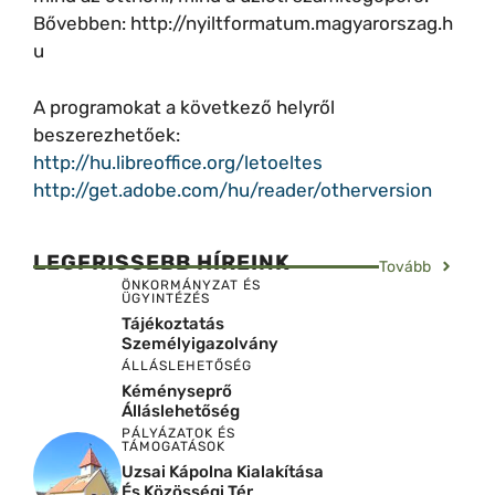
Bővebben: http://nyiltformatum.magyarorszag.h
u
A programokat a következő helyről
beszerezhetőek:
http://hu.libreoffice.org/letoeltes
http://get.adobe.com/hu/reader/otherversion
LEGFRISSEBB HÍREINK
Tovább
ÖNKORMÁNYZAT ÉS
ÜGYINTÉZÉS
Tájékoztatás
Személyigazolvány
ÁLLÁSLEHETŐSÉG
Kéményseprő
Álláslehetőség
PÁLYÁZATOK ÉS
TÁMOGATÁSOK
Uzsai Kápolna Kialakítása
És Közösségi Tér