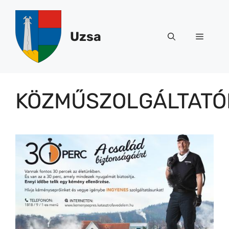
Kilépés
a
tartalomba
Uzsa
Menü
KÖZMŰSZOLGÁLTATÓ