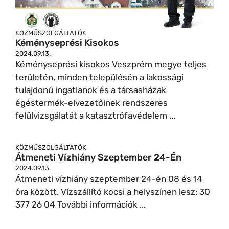
KÖZMŰSZOLGÁLTATÓK
Kéményseprési Kisokos
2024.09.13.
Kéményseprési kisokos Veszprém megye teljes
területén, minden településén a lakossági
tulajdonú ingatlanok és a társasházak
égéstermék-elvezetőinek rendszeres
felülvizsgálatát a katasztrófavédelem ...
KÖZMŰSZOLGÁLTATÓK
Átmeneti Vízhiány Szeptember 24-Én
2024.09.13.
Átmeneti vízhiány szeptember 24-én 08 és 14
óra között. Vízszállító kocsi a helyszínen lesz: 30
377 26 04 További információk ...