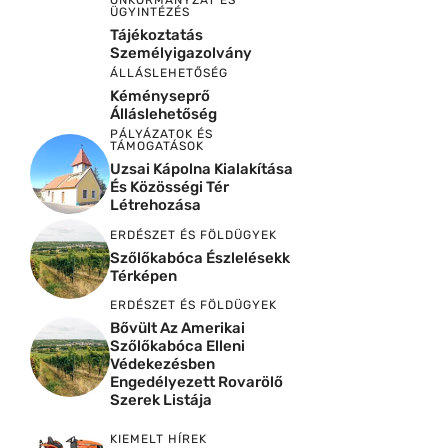
ÖNKORMÁNYZAT ÉS
ÜGYINTÉZÉS
Tájékoztatás
Személyigazolvány
ÁLLÁSLEHETŐSÉG
Kéményseprő
Álláslehetőség
PÁLYÁZATOK ÉS
TÁMOGATÁSOK
Uzsai Kápolna Kialakítása
És Közösségi Tér
Létrehozása
ERDÉSZET ÉS FÖLDÜGYEK
Szőlőkabóca Észlelésekk
Térképen
ERDÉSZET ÉS FÖLDÜGYEK
Bővült Az Amerikai
Szőlőkabóca Elleni
Védekezésben
Engedélyezett Rovarölő
Szerek Listája
KIEMELT HÍREK