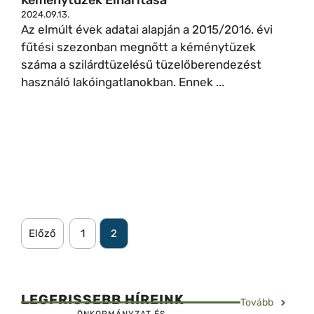
Kéménytüzek Elhárítása
2024.09.13.
Az elmúlt évek adatai alapján a 2015/2016. évi
fűtési szezonban megnőtt a kéménytüzek
száma a szilárdtüzelésű tüzelőberendezést
használó lakóingatlanokban. Ennek ...
Előző
1
2
LEGFRISSEBB HÍREINK
Tovább